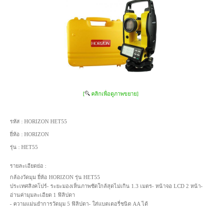
[
คลิกเพื่อดูภาพขยาย]
รหัส :
HORIZON HET55
ยี่ห้อ :
HORIZON
รุ่น :
HET55
รายละเอียดย่อ :
กล้องวัดมุม ยี่ห้อ HORIZON รุ่น HET55
ประเทศสิงคโปร์- ระยะมองเห็นภาพชัดใกล้สุดไม่เกิน 1.3 เมตร- หน้าจอ LCD 2 หน้า-
อ่านค่ามุมละเอียด 1 ฟิลิปดา
- ความแม่นยำการวัดมุม 5 ฟิลิปดา- ใส่แบตเตอรี่ชนิด AA ได้