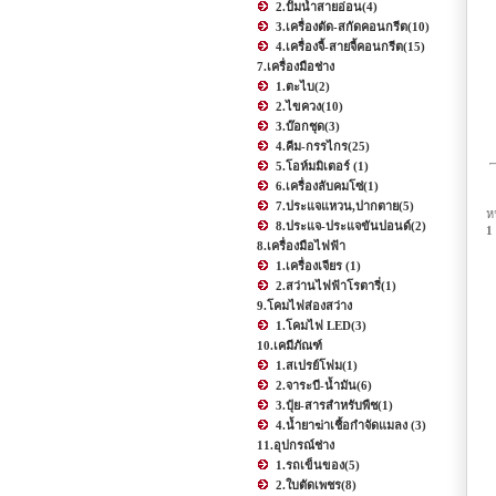
2.ปั้มน้ำสายอ่อน
(4)
3.เครื่องตัด-สกัดคอนกรีต
(10)
4.เครื่องจี้-สายจี้คอนกรีต
(15)
7.เครื่องมือช่าง
1.ตะไบ
(2)
2.ไขควง
(10)
3.บ๊อกชุด
(3)
4.คีม-กรรไกร
(25)
5.โอห์มมิเตอร์
(1)
6.เครื่องลับคมโซ่
(1)
7.ประแจแหวน,ปากตาย
(5)
ห
8.ประแจ-ประแจขันปอนด์
(2)
1
8.เครื่องมือไฟฟ้า
1.เครื่องเจียร
(1)
2.สว่านไฟฟ้าโรตารี่
(1)
9.โคมไฟส่องสว่าง
1.โคมไฟ LED
(3)
10.เคมีภัณฑ์
1.สเปรย์โฟม
(1)
2.จาระบี-น้ำมัน
(6)
3.ปุ๋ย-สารสำหรับพืช
(1)
4.น้ำยาฆ่าเชื้อกำจัดแมลง
(3)
11.อุปกรณ์ช่าง
1.รถเข็นของ
(5)
2.ใบตัดเพชร
(8)