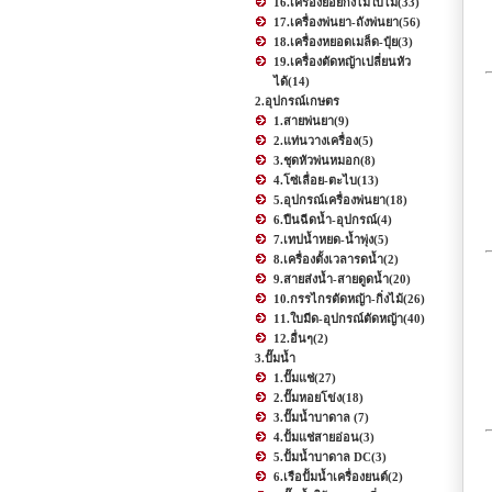
16.เครื่องย่อยกิ่งไม้ใบไม้
(33)
17.เครื่องพ่นยา-ถังพ่นยา
(56)
18.เครื่องหยอดเมล็ด-ปุ๋ย
(3)
19.เครื่องตัดหญ้าเปลี่ยนหัว
ได้
(14)
2.อุปกรณ์เกษตร
1.สายพ่นยา
(9)
2.แท่นวางเครื่อง
(5)
3.ชุดหัวพ่นหมอก
(8)
4.โซ่เลื่อย-ตะไบ
(13)
5.อุปกรณ์เครื่องพ่นยา
(18)
6.ปืนฉีดน้ำ-อุปกรณ์
(4)
7.เทปน้ำหยด-น้ำพุ่ง
(5)
8.เครื่องตั้งเวลารดน้ำ
(2)
9.สายส่งน้ำ-สายดูดน้ำ
(20)
10.กรรไกรตัดหญ้า-กิ่งไม้
(26)
11.ใบมีด-อุปกรณ์ตัดหญ้า
(40)
12.อื่นๆ
(2)
3.ปั๊มน้ำ
1.ปั๊มแช่
(27)
2.ปั๊มหอยโข่ง
(18)
3.ปั๊มน้ำบาดาล
(7)
4.ปั้มแช่สายอ่อน
(3)
5.ปั้มน้ำบาดาล DC
(3)
6.เรือปั้มน้ำเครื่องยนต์
(2)