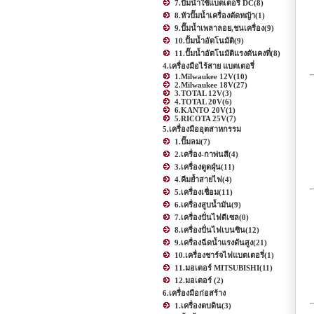
7.ปั๊มน้ำใช้แบตเตอรี่ DC
(8)
8.หัวปั๊มน้ำเครื่องตัดหญ้า
(1)
9.ปั๊มน้ำเพลาลอย,ชนเครื่อง
(9)
10.ปั้มน้ำอัตโนมัติ
(9)
11.ปั๊มน้ำอัตโนมัติแรงดันคงที่
(8)
4.เครื่องมือไร้สาย แบตเตอรี่
1.Milwaukee 12V
(10)
2.Milwaukee 18V
(27)
3.TOTAL 12V
(3)
4.TOTAL 20V
(6)
6.KANTO 20V
(1)
5.RICOTA 25V
(7)
5.เครื่องมืออุตสาหกรรม
1.ปั๊มลม
(7)
2.เครื่อง-กาพ่นสี
(4)
3.เครื่องดูดฝุ่น
(11)
4.คีมย้ำสายไฟ
(4)
5.เครื่องเชื่อม
(11)
6.เครื่องสูบน้ำมัน
(9)
7.เครื่องปั่นไฟดีเซล
(0)
8.เครื่องปั่นไฟเบนซิน
(12)
9.เครื่องฉีดน้ำแรงดันสูง
(21)
10.เครื่องชาร์จไฟแบตเตอรี่
(1)
11.มอเตอร์ MITSUBISHI
(11)
12.มอเตอร์
(2)
6.เครื่องมือก่อสร้าง
1.เครื่องตบดิน
(3)