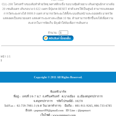
CLL-200 โครงสร้างของล้อทำด้วยวัสดุ พสาสติกแข็ง ขอบวงหุ้มด้วยยาง เส้นผ่าศูนย์กลางวงล้อ
20 เซนติเมตร เส้นรอบวง 0.622 เมตร มีปุ่มกด RESET ค่าตัวเลขให้เป็นศูนย์ สามารถแสดงผล
การวัดระยะทางได้ 9999.9 เมตร สามารถวัดระยะได้ทั้งระบบเดินหน้าและถอยหลัง มาตรวัด
แสดงผลเป็นหน่วยเมตร แสดงค่าระยะทางละเอียด 10 ซม. ด้ามสามารถชักขึ้นลงได้เพื่อความ
สะดวกในการจัดเก็บ มีถุงผ้าใส่ล้อเพื่อการเดินทาง
จำนวน :
หน้า 1/1
1
Copyright © 2011 All Rights Reserved.
พีเอสพี มาร์ท
ที่อยู่ : เลขที่ 1/6-7 ม.7 ถ.ศรีนครินทร์ ต.บางเมือง อ.เมืองสมุทรปราการ
จ.สมุทรปราการ รหัสไปรษณีย์ : 10270
Tel/Fax : 02-759-7981-3 (จ-ส วันเวลาทำการ) มือถือ : 081-911-9265, 086-733-6785
อีเมล : pspmart99@gmail.com ID Line : @pspmart
เว็บไซต์ : www.pspmart.com