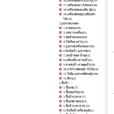
16.เครื่องย่อยกิ่งไม้ใบไม้
(33)
17.เครื่องพ่นยา-ถังพ่นยา
(56)
18.เครื่องหยอดเมล็ด-ปุ๋ย
(3)
19.เครื่องตัดหญ้าเปลี่ยนหัว
ได้
(14)
2.อุปกรณ์เกษตร
1.สายพ่นยา
(9)
2.แท่นวางเครื่อง
(5)
3.ชุดหัวพ่นหมอก
(8)
4.โซ่เลื่อย-ตะไบ
(13)
5.อุปกรณ์เครื่องพ่นยา
(18)
6.ปืนฉีดน้ำ-อุปกรณ์
(4)
7.เทปน้ำหยด-น้ำพุ่ง
(5)
8.เครื่องตั้งเวลารดน้ำ
(2)
9.สายส่งน้ำ-สายดูดน้ำ
(20)
10.กรรไกรตัดหญ้า-กิ่งไม้
(26)
11.ใบมีด-อุปกรณ์ตัดหญ้า
(40)
12.อื่นๆ
(2)
3.ปั๊มน้ำ
1.ปั๊มแช่
(27)
2.ปั๊มหอยโข่ง
(18)
3.ปั๊มน้ำบาดาล
(7)
4.ปั้มแช่สายอ่อน
(3)
5.ปั้มน้ำบาดาล DC
(3)
6.เรือปั้มน้ำเครื่องยนต์
(2)