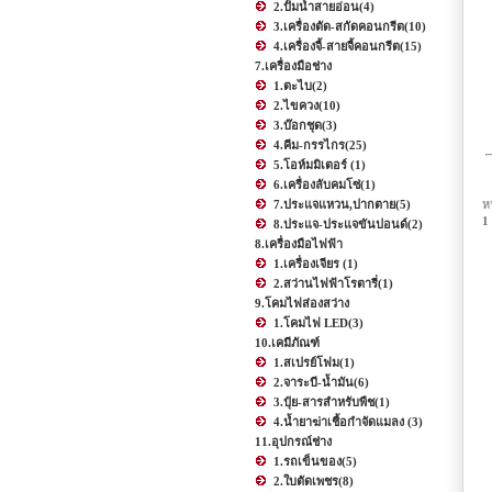
2.ปั้มน้ำสายอ่อน
(4)
3.เครื่องตัด-สกัดคอนกรีต
(10)
4.เครื่องจี้-สายจี้คอนกรีต
(15)
7.เครื่องมือช่าง
1.ตะไบ
(2)
2.ไขควง
(10)
3.บ๊อกชุด
(3)
4.คีม-กรรไกร
(25)
5.โอห์มมิเตอร์
(1)
6.เครื่องลับคมโซ่
(1)
7.ประแจแหวน,ปากตาย
(5)
ห
1
8.ประแจ-ประแจขันปอนด์
(2)
8.เครื่องมือไฟฟ้า
1.เครื่องเจียร
(1)
2.สว่านไฟฟ้าโรตารี่
(1)
9.โคมไฟส่องสว่าง
1.โคมไฟ LED
(3)
10.เคมีภัณฑ์
1.สเปรย์โฟม
(1)
2.จาระบี-น้ำมัน
(6)
3.ปุ๋ย-สารสำหรับพืช
(1)
4.น้ำยาฆ่าเชื้อกำจัดแมลง
(3)
11.อุปกรณ์ช่าง
1.รถเข็นของ
(5)
2.ใบตัดเพชร
(8)