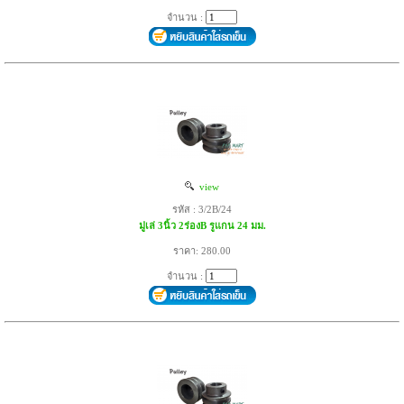
จำนวน :
view
รหัส : 3/2B/24
มู่เล่ 3นิ้ว 2ร่องB รูแกน 24 มม.
ราคา: 280.00
จำนวน :