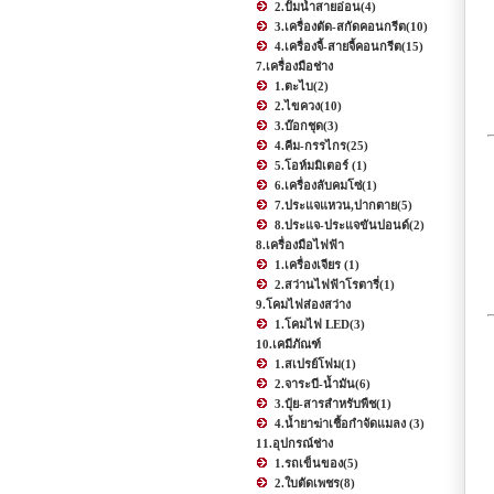
2.ปั้มน้ำสายอ่อน
(4)
3.เครื่องตัด-สกัดคอนกรีต
(10)
4.เครื่องจี้-สายจี้คอนกรีต
(15)
7.เครื่องมือช่าง
1.ตะไบ
(2)
2.ไขควง
(10)
3.บ๊อกชุด
(3)
4.คีม-กรรไกร
(25)
5.โอห์มมิเตอร์
(1)
6.เครื่องลับคมโซ่
(1)
7.ประแจแหวน,ปากตาย
(5)
8.ประแจ-ประแจขันปอนด์
(2)
8.เครื่องมือไฟฟ้า
1.เครื่องเจียร
(1)
2.สว่านไฟฟ้าโรตารี่
(1)
9.โคมไฟส่องสว่าง
1.โคมไฟ LED
(3)
10.เคมีภัณฑ์
1.สเปรย์โฟม
(1)
2.จาระบี-น้ำมัน
(6)
3.ปุ๋ย-สารสำหรับพืช
(1)
4.น้ำยาฆ่าเชื้อกำจัดแมลง
(3)
11.อุปกรณ์ช่าง
1.รถเข็นของ
(5)
2.ใบตัดเพชร
(8)