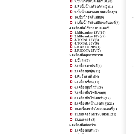
7.ปั๊มน้ำใช้แบตเตอรี่ DC
(8)
8.หัวปั๊มน้ำเครื่องตัดหญ้า
(1)
9.ปั๊มน้ำเพลาลอย,ชนเครื่อง
(9)
10.ปั้มน้ำอัตโนมัติ
(9)
11.ปั๊มน้ำอัตโนมัติแรงดันคงที่
(8)
4.เครื่องมือไร้สาย แบตเตอรี่
1.Milwaukee 12V
(10)
2.Milwaukee 18V
(27)
3.TOTAL 12V
(3)
4.TOTAL 20V
(6)
6.KANTO 20V
(1)
5.RICOTA 25V
(7)
5.เครื่องมืออุตสาหกรรม
1.ปั๊มลม
(7)
2.เครื่อง-กาพ่นสี
(4)
3.เครื่องดูดฝุ่น
(11)
4.คีมย้ำสายไฟ
(4)
5.เครื่องเชื่อม
(11)
6.เครื่องสูบน้ำมัน
(9)
7.เครื่องปั่นไฟดีเซล
(0)
8.เครื่องปั่นไฟเบนซิน
(12)
9.เครื่องฉีดน้ำแรงดันสูง
(21)
10.เครื่องชาร์จไฟแบตเตอรี่
(1)
11.มอเตอร์ MITSUBISHI
(11)
12.มอเตอร์
(2)
6.เครื่องมือก่อสร้าง
1.เครื่องตบดิน
(3)