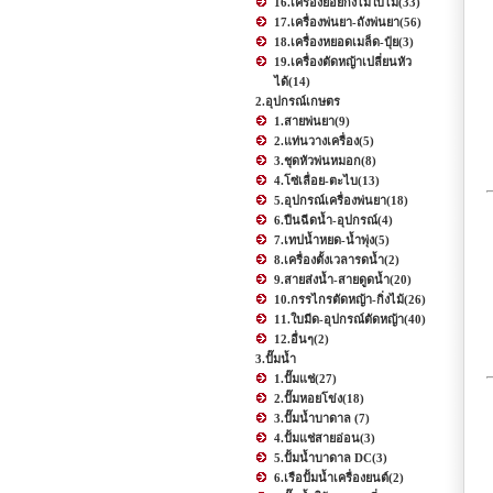
16.เครื่องย่อยกิ่งไม้ใบไม้
(33)
17.เครื่องพ่นยา-ถังพ่นยา
(56)
18.เครื่องหยอดเมล็ด-ปุ๋ย
(3)
19.เครื่องตัดหญ้าเปลี่ยนหัว
ได้
(14)
2.อุปกรณ์เกษตร
1.สายพ่นยา
(9)
2.แท่นวางเครื่อง
(5)
3.ชุดหัวพ่นหมอก
(8)
4.โซ่เลื่อย-ตะไบ
(13)
5.อุปกรณ์เครื่องพ่นยา
(18)
6.ปืนฉีดน้ำ-อุปกรณ์
(4)
7.เทปน้ำหยด-น้ำพุ่ง
(5)
8.เครื่องตั้งเวลารดน้ำ
(2)
9.สายส่งน้ำ-สายดูดน้ำ
(20)
10.กรรไกรตัดหญ้า-กิ่งไม้
(26)
11.ใบมีด-อุปกรณ์ตัดหญ้า
(40)
12.อื่นๆ
(2)
3.ปั๊มน้ำ
1.ปั๊มแช่
(27)
2.ปั๊มหอยโข่ง
(18)
3.ปั๊มน้ำบาดาล
(7)
4.ปั้มแช่สายอ่อน
(3)
5.ปั้มน้ำบาดาล DC
(3)
6.เรือปั้มน้ำเครื่องยนต์
(2)