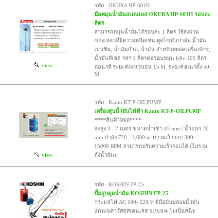
รหัส : OKURA HP-601H
มือหมุนน้ำมันสเตนเลส OKURA HP-601H รอบละ
ลิตร
สามารถหมุนน้ำมันได้รอบละ 1 ลิตร ใช้ส่งผ่าน
ของเหลวที่มีความหนืดเช่น ดูดไขมันปาล์ม น้ำมัน
เบนซิน, น้ำมันก๊าด, น้ำมัน สำหรับหยอดเครื่องจักร,
น้ำมันดีเซล ฯลฯ 1 ลิตรต่อรอบหมุน และ 100 ลิตร
view
ต่อนาที ระยะส่งแนวนอน 15 M, ระยะส่งแนวตั้ง 50
M.
รหัส : Kanto KT-P-OILPUMP
เครื่องสูบน้ำมันไฟฟ้า Kanto KT-P-OILPUMP
****สินค้าหมด****
ส่งสูง 3 - 7 เมตร ขนาดน้ำเข้า 45 mm / น้ำออก 30
mm กำลัง 720 - 1,600 w. ความเร็วรอบ 300 -
15000 RPM สามารถปรับความเร็วรอบได้ (ไม่รวม
view
ถังน้ำมัน)
รหัส : KOSHIN FP-25
ปั๊มสูบดูดน้ำมัน KOSHIN FP-25
กระแสไฟ AC 100- 220 V มีมือบีบปล่อยน้ำมัน
แกนเพลาวัสดุสเตนเลส SUS304 ไม่เป็นสนิม