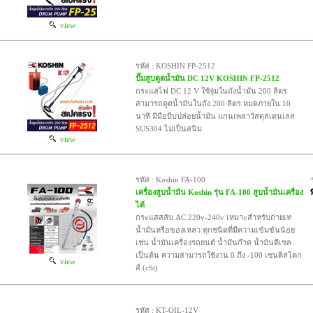
view
รหัส : KOSHIN FP-2512
ปั๊มสูบดูดน้ำมัน DC 12V KOSHIN FP-2512
กระแสไฟ DC 12 V ใช้จุ่มในถังน้ำมัน 200 ลิตร
สามารถดูดน้ำมันในถัง 200 ลิตร หมดภายใน 10
นาที มีมือบีบปล่อยน้ำมัน แกนเพลาวัสดุสเตนเลส
SUS304 ไม่เป็นสนิม
view
รหัส : Koshin FA-100
เครื่องสูบน้ำมัน Koshin รุ่น FA-100 สูบน้ำมันเครื่อง
ได้
กระแสสลับ AC 220v-240v เหมาะสำหรับถ่ายเท
น้ำมันหรือของเหลว ทุกชนิดที่มีความเข้มข้นน้อย
เช่น น้ำมันเครื่องรถยนต์ น้ำมันก๊าด น้ำมันดีเซล
เป็นต้น ความสามารถใช้งาน 0 ถึง -100 เซนติสโตก
view
ส์ (cSt)
รหัส : KT-OIL-12V