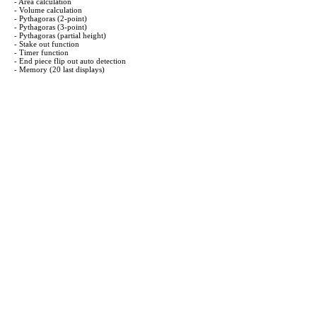
- Area calculation
- Volume calculation
- Pythagoras (2-point)
- Pythagoras (3-point)
- Pythagoras (partial height)
- Stake out function
- Timer function
- End piece flip out auto detection
- Memory (20 last displays)