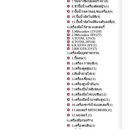
7.ปั๊มน้ำใช้แบตเตอรี่ DC
(8)
8.หัวปั๊มน้ำเครื่องตัดหญ้า
(1)
9.ปั๊มน้ำเพลาลอย,ชนเครื่อง
(9)
10.ปั้มน้ำอัตโนมัติ
(9)
11.ปั๊มน้ำอัตโนมัติแรงดันคงที่
(8)
4.เครื่องมือไร้สาย แบตเตอรี่
1.Milwaukee 12V
(10)
2.Milwaukee 18V
(27)
3.TOTAL 12V
(3)
4.TOTAL 20V
(6)
6.KANTO 20V
(1)
5.RICOTA 25V
(7)
5.เครื่องมืออุตสาหกรรม
1.ปั๊มลม
(7)
2.เครื่อง-กาพ่นสี
(4)
3.เครื่องดูดฝุ่น
(11)
4.คีมย้ำสายไฟ
(4)
5.เครื่องเชื่อม
(11)
6.เครื่องสูบน้ำมัน
(9)
7.เครื่องปั่นไฟดีเซล
(0)
8.เครื่องปั่นไฟเบนซิน
(12)
9.เครื่องฉีดน้ำแรงดันสูง
(21)
10.เครื่องชาร์จไฟแบตเตอรี่
(1)
11.มอเตอร์ MITSUBISHI
(11)
12.มอเตอร์
(2)
6.เครื่องมือก่อสร้าง
1.เครื่องตบดิน
(3)