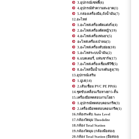
3.อุปกรณ์เซฟตี้
(6)
4.อุปกรณ์ทำความสะอาด
(1)
5.กล่องเครื่องมือ,ถังน้ำมัน
(7)
12.อะไหล่
1.อะไหล่เครื่องตัดแต่งกิ่ง
(4)
2.อะไหล่เครื่องตัดหญ้า
(19)
4.อะไหล่เครื่องพ่นยา
(5)
อะไหล่เครื่องเป่าลม
(5)
3.อะไหล่เครื่องสับย่อย
(10)
5.อะไหล่ระบบน้ำมัน
(2)
6.แบตเตอรี่, แท่นชาร์จ
(17)
7.อะไหล่เครื่องเชื่อมพีวีซี
(5)
8.อะไหล่ปั้มน้ำแรงดันสูง
(78)
13.อุปกรณ์เสริม
1.มู่เล่
(14)
2.เส้นเชื่อม PVC PE PP
(6)
14.ชุดขับเคลื่อนเรือหางยาว-สั้น
15.เครื่องมือทดสอบงานโยธา
1.อุปกรณ์ทดสอบคอนกรีต
(3)
2.เครื่องมือทดสอบคอนกรีต
(1)
16.กล้องระดับ Auto Level
17.กล้องวัดมุม Theodolite
18.กล้อง Total Station
19.กล้องวัดมุม (กล้องมือสอง)
20.กล้อง Total Station (มือสอง)