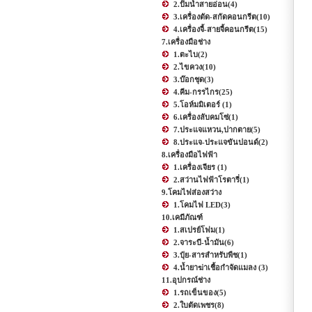
2.ปั้มน้ำสายอ่อน
(4)
3.เครื่องตัด-สกัดคอนกรีต
(10)
4.เครื่องจี้-สายจี้คอนกรีต
(15)
7.เครื่องมือช่าง
1.ตะไบ
(2)
2.ไขควง
(10)
3.บ๊อกชุด
(3)
4.คีม-กรรไกร
(25)
5.โอห์มมิเตอร์
(1)
6.เครื่องลับคมโซ่
(1)
7.ประแจแหวน,ปากตาย
(5)
8.ประแจ-ประแจขันปอนด์
(2)
8.เครื่องมือไฟฟ้า
1.เครื่องเจียร
(1)
2.สว่านไฟฟ้าโรตารี่
(1)
9.โคมไฟส่องสว่าง
1.โคมไฟ LED
(3)
10.เคมีภัณฑ์
1.สเปรย์โฟม
(1)
2.จาระบี-น้ำมัน
(6)
3.ปุ๋ย-สารสำหรับพืช
(1)
4.น้ำยาฆ่าเชื้อกำจัดแมลง
(3)
11.อุปกรณ์ช่าง
1.รถเข็นของ
(5)
2.ใบตัดเพชร
(8)