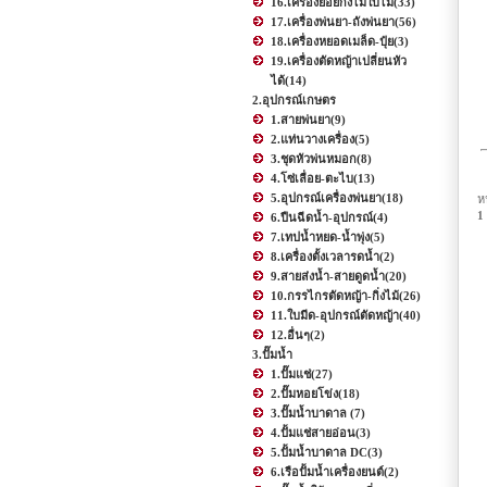
16.เครื่องย่อยกิ่งไม้ใบไม้
(33)
17.เครื่องพ่นยา-ถังพ่นยา
(56)
18.เครื่องหยอดเมล็ด-ปุ๋ย
(3)
19.เครื่องตัดหญ้าเปลี่ยนหัว
ได้
(14)
2.อุปกรณ์เกษตร
1.สายพ่นยา
(9)
2.แท่นวางเครื่อง
(5)
3.ชุดหัวพ่นหมอก
(8)
4.โซ่เลื่อย-ตะไบ
(13)
5.อุปกรณ์เครื่องพ่นยา
(18)
ห
1
6.ปืนฉีดน้ำ-อุปกรณ์
(4)
7.เทปน้ำหยด-น้ำพุ่ง
(5)
8.เครื่องตั้งเวลารดน้ำ
(2)
9.สายส่งน้ำ-สายดูดน้ำ
(20)
10.กรรไกรตัดหญ้า-กิ่งไม้
(26)
11.ใบมีด-อุปกรณ์ตัดหญ้า
(40)
12.อื่นๆ
(2)
3.ปั๊มน้ำ
1.ปั๊มแช่
(27)
2.ปั๊มหอยโข่ง
(18)
3.ปั๊มน้ำบาดาล
(7)
4.ปั้มแช่สายอ่อน
(3)
5.ปั้มน้ำบาดาล DC
(3)
6.เรือปั้มน้ำเครื่องยนต์
(2)