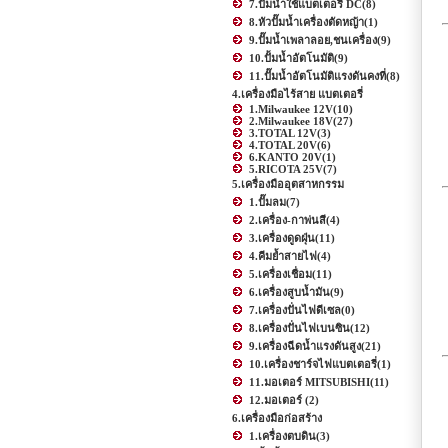
7.ปั๊มน้ำใช้แบตเตอรี่ DC
(8)
8.หัวปั๊มน้ำเครื่องตัดหญ้า
(1)
9.ปั๊มน้ำเพลาลอย,ชนเครื่อง
(9)
10.ปั้มน้ำอัตโนมัติ
(9)
11.ปั๊มน้ำอัตโนมัติแรงดันคงที่
(8)
4.เครื่องมือไร้สาย แบตเตอรี่
1.Milwaukee 12V
(10)
2.Milwaukee 18V
(27)
3.TOTAL 12V
(3)
4.TOTAL 20V
(6)
6.KANTO 20V
(1)
5.RICOTA 25V
(7)
5.เครื่องมืออุตสาหกรรม
1.ปั๊มลม
(7)
2.เครื่อง-กาพ่นสี
(4)
3.เครื่องดูดฝุ่น
(11)
4.คีมย้ำสายไฟ
(4)
5.เครื่องเชื่อม
(11)
6.เครื่องสูบน้ำมัน
(9)
7.เครื่องปั่นไฟดีเซล
(0)
8.เครื่องปั่นไฟเบนซิน
(12)
9.เครื่องฉีดน้ำแรงดันสูง
(21)
10.เครื่องชาร์จไฟแบตเตอรี่
(1)
11.มอเตอร์ MITSUBISHI
(11)
12.มอเตอร์
(2)
6.เครื่องมือก่อสร้าง
1.เครื่องตบดิน
(3)