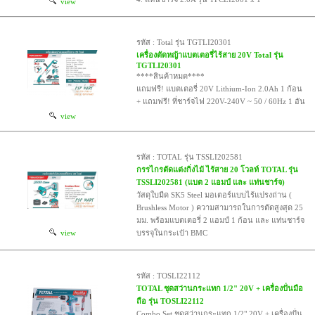
view
รหัส : Total รุ่น TGTLI20301
เครื่องตัดหญ้าแบตเตอรี่ไร้สาย 20V Total รุ่น
TGTLI20301
****สินค้าหมด****
แถมฟรี! แบตเตอรี่ 20V Lithium-Ion 2.0Ah 1 ก้อน
+ แถมฟรี! ที่ชาร์จไฟ 220V-240V ~ 50 / 60Hz 1 อัน
view
รหัส : TOTAL รุ่น TSSLI202581
กรรไกรตัดแต่งกิ่งไม้ ไร้สาย 20 โวลท์ TOTAL รุ่น
TSSLI202581 (แบต 2 แอมป์ และ แท่นชาร์จ)
วัสดุใบมีด SK5 Steel มอเตอร์แบบไร้แปรงถ่าน (
Brushless Motor ) ความสามารถในการตัดสูงสุด 25
มม. พร้อมแบตเตอรี่ 2 แอมป์ 1 ก้อน และ แท่นชาร์จ
view
บรรจุในกระเป๋า BMC
รหัส : TOSLI22112
TOTAL ชุดสว่านกระแทก 1/2" 20V + เครื่องปั่นมือ
ถือ รุ่น TOSLI22112
Combo Set ชุดสว่านกระแทก 1/2" 20V + เครื่องปั่น