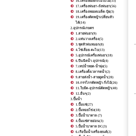
16.เครื่องย่อยกิ่งไม้ใบไม้
(33)
17.เครื่องพ่นยา-ถังพ่นยา
(56)
18.เครื่องหยอดเมล็ด-ปุ๋ย
(3)
19.เครื่องตัดหญ้าเปลี่ยนหัว
ได้
(14)
2.อุปกรณ์เกษตร
1.สายพ่นยา
(9)
2.แท่นวางเครื่อง
(5)
3.ชุดหัวพ่นหมอก
(8)
4.โซ่เลื่อย-ตะไบ
(13)
5.อุปกรณ์เครื่องพ่นยา
(18)
6.ปืนฉีดน้ำ-อุปกรณ์
(4)
7.เทปน้ำหยด-น้ำพุ่ง
(5)
8.เครื่องตั้งเวลารดน้ำ
(2)
9.สายส่งน้ำ-สายดูดน้ำ
(20)
10.กรรไกรตัดหญ้า-กิ่งไม้
(26)
11.ใบมีด-อุปกรณ์ตัดหญ้า
(40)
12.อื่นๆ
(2)
3.ปั๊มน้ำ
1.ปั๊มแช่
(27)
2.ปั๊มหอยโข่ง
(18)
3.ปั๊มน้ำบาดาล
(7)
4.ปั้มแช่สายอ่อน
(3)
5.ปั้มน้ำบาดาล DC
(3)
6.เรือปั้มน้ำเครื่องยนต์
(2)