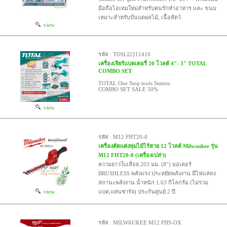
มือถือไอเทมใหม่สำหรับคนรักทำอาหาร และ ขนม
เหมาะสำหรับปั่นบดผลไม้, เนื้อสัตว์
view
รหัส : TOSLI2211410
เครื่องเจียร์แบตเตอรี่ 20 โวลต์ 4"- 3" TOTAL
COMBO SET
TOTAL One Stop tools Station
COMBO SET SALE 50%
view
รหัส : M12 FHT20-0
เครื่องตัดแต่งพุ่มไม้ไร้สาย 12 โวลต์ Milwaukee รุ่น
M12 FHT20-0 (เครื่องเปล่า)
ความยาวใบเลื่อย 203 มม. (8”) มอเตอร์
BRUSHLESS พลังแรง ประหยัดพลังงาน มีไฟแสดง
สถานะพลังงาน น้ำหนัก 1.63 กิโลกรัม (ไม่รวม
view
แบต,แท่นชาร์จ) ประกันศูนย์ 2 ปี
รหัส : MILWAUKEE M12 FHS-OX