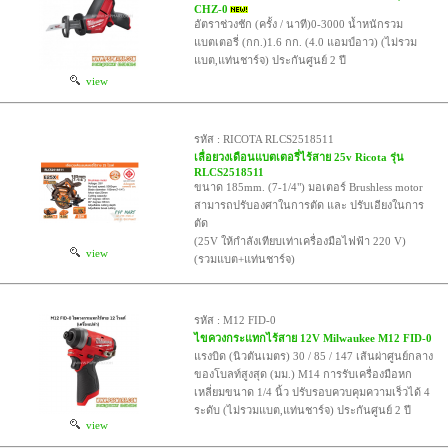
CHZ-0
อัตราช่วงชัก (ครั้ง / นาที)0-3000 น้ำหนักรวม
แบตเตอรี่ (กก.)1.6 กก. (4.0 แอมป์อาว) (ไม่รวม
แบต,แท่นชาร์จ) ประกันศูนย์ 2 ปี
view
รหัส : RICOTA RLCS2518511
เลื่อยวงเดือนแบตเตอรี่ไร้สาย 25v Ricota รุ่น
RLCS2518511
ขนาด 185mm. (7-1/4") มอเตอร์ Brushless motor
สามารถปรับองศาในการตัด และ ปรับเอียงในการ
ตัด
(25V ให้กำลังเทียบเท่าเครื่องมือไฟฟ้า 220 V)
view
(รวมแบต+แท่นชาร์จ)
รหัส : M12 FID-0
ไขควงกระแทกไร้สาย 12V Milwaukee M12 FID-0
แรงบิด (นิวตันเมตร) 30 / 85 / 147 เส้นผ่าศูนย์กลาง
ของโบลท์สูงสุด (มม.) M14 การรับเครื่องมือหก
เหลี่ยมขนาด 1/4 นิ้ว ปรับรอบควบคุมความเร็วได้ 4
ระดับ (ไม่รวมแบต,แท่นชาร์จ) ประกันศูนย์ 2 ปี
view