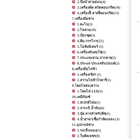
2.ปั้มน้ำสายอ่อน
(4)
3.เครื่องตัด-สกัดคอนกรีต
(10)
4.เครื่องจี้-สายจี้คอนกรีต
(15)
7.เครื่องมือช่าง
1.ตะไบ
(2)
2.ไขควง
(10)
3.บ๊อกชุด
(3)
4.คีม-กรรไกร
(25)
5.โอห์มมิเตอร์
(1)
6.เครื่องลับคมโซ่
(1)
7.ประแจแหวน,ปากตาย
(5)
8.ประแจ-ประแจขันปอนด์
(2)
8.เครื่องมือไฟฟ้า
1.เครื่องเจียร
(1)
2.สว่านไฟฟ้าโรตารี่
(1)
9.โคมไฟส่องสว่าง
1.โคมไฟ LED
(3)
10.เคมีภัณฑ์
1.สเปรย์โฟม
(1)
2.จาระบี-น้ำมัน
(6)
3.ปุ๋ย-สารสำหรับพืช
(1)
4.น้ำยาฆ่าเชื้อกำจัดแมลง
(3)
11.อุปกรณ์ช่าง
1.รถเข็นของ
(5)
2.ใบตัดเพชร
(8)